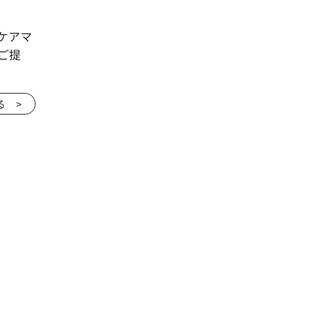
ケアマ
ご提
る >