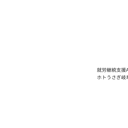
就労継綂支援
ホトうさぎ岐