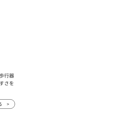
歩行器
すさを
る >