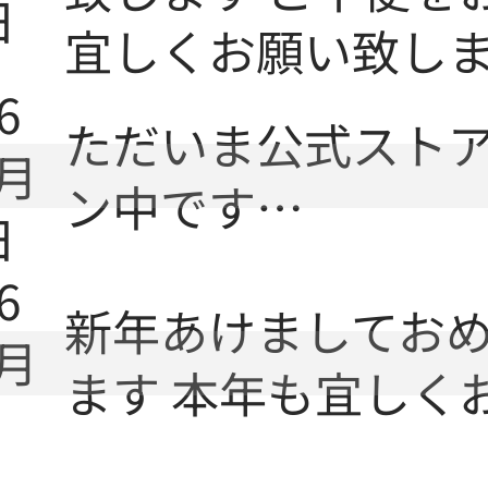
日
宜しくお願い致し
6
ただいま公式ストア
月
ン中です…
日
6
新年あけましてお
月
ます 本年も宜しく