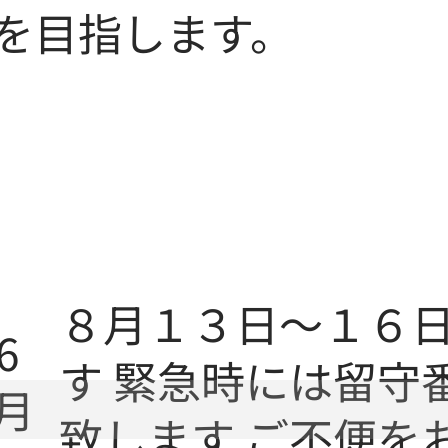
を目指します。
８月１３日～１６
6
す 緊急時には留守
月
致します ご不便を