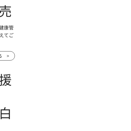
売
健康管
えてご
る >
援
白