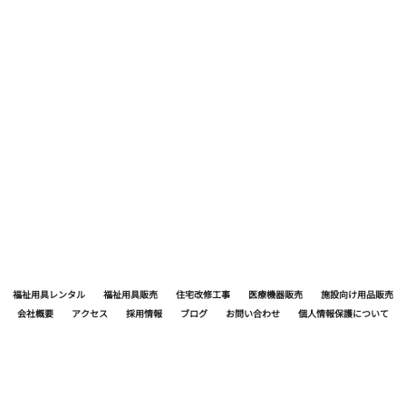
何でもえーけど 水分補給が必要ね 暑い日は1日
1.5ℓ飲もうね 飲むと言うよりは こまめに口に
含むが基本です
福祉用具レンタル
福祉用具販売
住宅改修工事
医療機器販売
施設向け用品販売
会社概要
アクセス
採用情報
ブログ
お問い合わせ
個人情報保護について