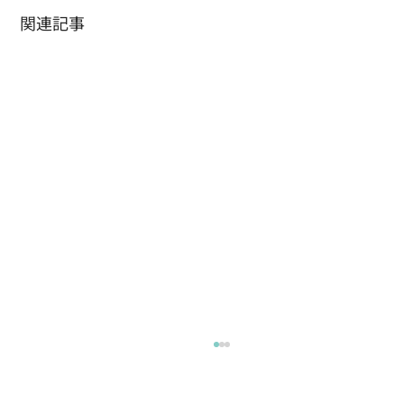
関連記事
キャンペーン！
ただいま公式ストアで キャンペーン中です…