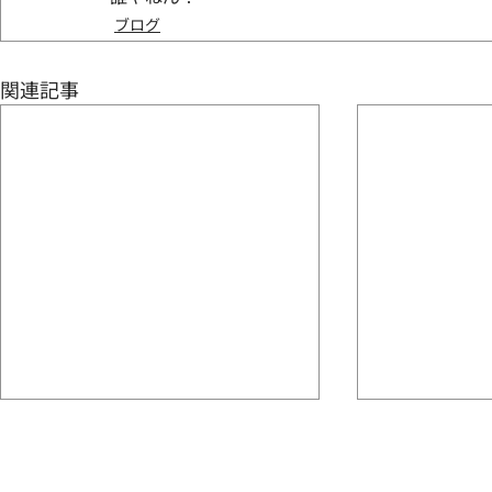
ブログ
関連記事
お盆休み
水かお茶
せっかくの連休でも 暑いから出
何でもえーけ