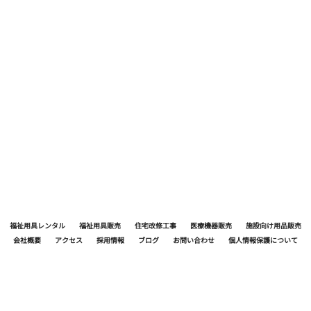
何でもえーけど 水分補給が必要ね 暑い日は1日
1.5ℓ飲もうね 飲むと言うよりは こまめに口に
含むが基本です
福祉用具レンタル
福祉用具販売
住宅改修工事
医療機器販売
施設向け用品販売
会社概要
アクセス
採用情報
ブログ
お問い合わせ
個人情報保護について