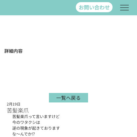
お問い合わせ
詳細内容
一覧へ戻る
2月19日
苦髪楽爪
苦髪楽爪って言いますけど
今のワタクシは
逆の現象が起きております
な～んでか⁉