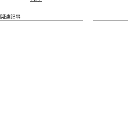
関連記事
お盆休み
水かお茶
せっかくの連休でも 暑いから出
何でもえーけ
かけたくないよね でも、９月に
ね 暑い日は1