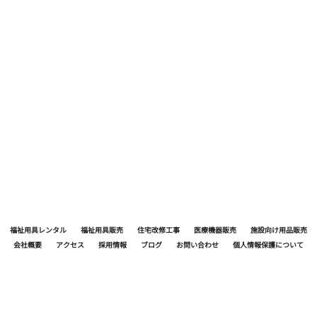
1.5ℓ飲もうね 飲むと言うよりは こまめに口に
含むが基本です
福祉用具レンタル
福祉用具販売
住宅改修工事
医療機器販売
施設向け用品販売
会社概要
アクセス
採用情報
ブログ
お問い合わせ
個人情報保護について