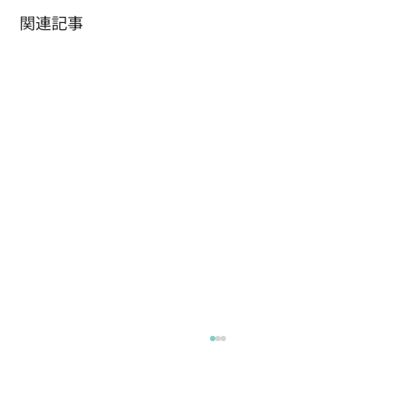
関連記事
水かお茶
何でもえーけど 水分補給が必要ね 暑い日は1日