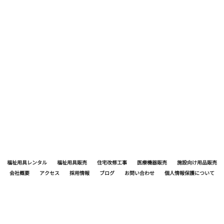
何でもえーけど 水分補給が必要ね 暑い日は1日
1.5ℓ飲もうね 飲むと言うよりは こまめに口に
含むが基本です
福祉用具レンタル
福祉用具販売
住宅改修工事
医療機器販売
施設向け用品販売
会社概要
アクセス
採用情報
ブログ
お問い合わせ
個人情報保護について