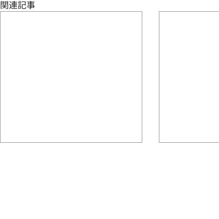
関連記事
お盆休み
水かお茶
せっかくの連休でも 暑いから出
何でもえーけ
かけたくないよね でも、９月に
ね 暑い日は1
連休があるやんね！
と言うよりは
が基本です