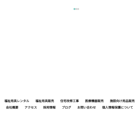
水かお茶
何でもえーけど 水分補給が必要ね 暑い日は1日
1.5ℓ飲もうね 飲むと言うよりは こまめに口に
含むが基本です
福祉用具レンタル
福祉用具販売
住宅改修工事
医療機器販売
施設向け用品販売
会社概要
アクセス
採用情報
ブログ
お問い合わせ
個人情報保護について